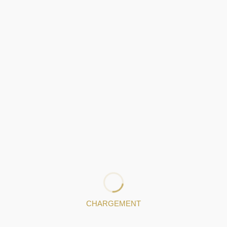
pièces uniques, car elles sont produites à la main. Toutes
les pièces dessinées et réalisées par Eugénia Seixas ont
une histoire, un moment, un objectif.
: 932724528
: gsjewels.pt@gmail.com
pièces de bijoux
CHARGEMENT