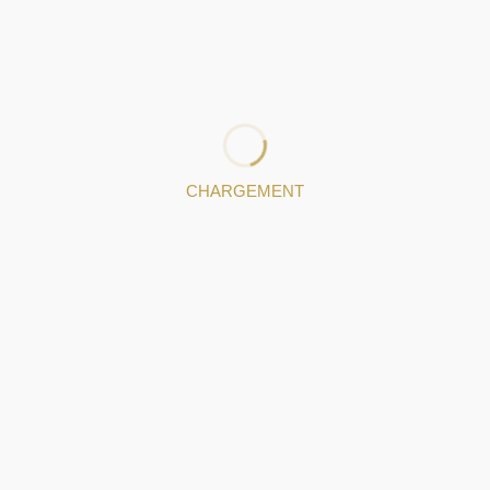
spécialisée et de technologies de pointe qui nous
permettent de réaliser les projets les plus exigeants.
Laissez vos rêves entre nos mains.
: http://www.silverarpa.com
: 224837270
|
: 937166060
: angelo@silverarpa.com
CHARGEMENT
pièces de bijoux