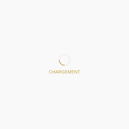
a Dias
neure individuelle dans le domaine de la filigrane. Malgré sa fo
a filigrane au
Cindor - Formation Professionnelle en Joaillerie 
a profession depuis 2022.
CHARGEMENT
080667