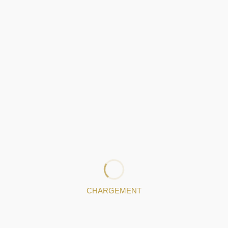
Póvoa de Lanhoso
INÊS BARBOSA
Póvoa de Lanhoso
SÓ-OURO
Gondomar
CHARGEMENT